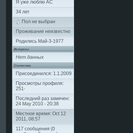
Я уже люблю АС
34
лет
Пол не выбран
Проживание неизвестно
Родились
Май-3-1977
Интересы
Нет данных
Статистика
Присоединился: 1.1.2009
Просмотры профиля:
251
*
Последний раз замечен:
24 May 2010 - 20:38
Местное время: Oct 12
2011, 08:57
117 сообщения (0