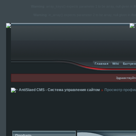
Warning
: array_keys() expects parameter 1 to be array, null given in
/
Warning
: in_array() expects parameter 2 to be array, null given in
/h
Главная
Wiki
Багтрек
Здравствуйт
AntiSlaed CMS - Система управления сайтом
Просмотр профи
Профиль